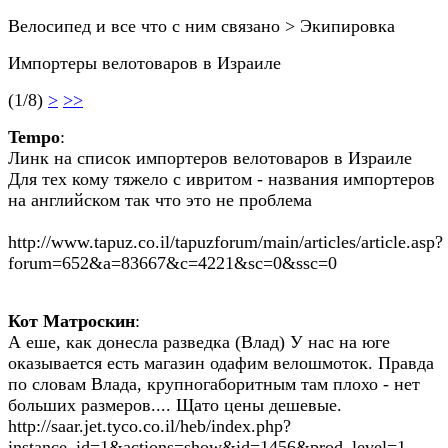
Велосипед и все что с ним связано > Экипировка
Импортеры велотоваров в Израиле
(1/8)
>
>>
Tempo
:
Линк на список импортеров велотоваров в Израиле
Для тех кому тяжело с ивритом - названия импортеров
на английском так что это не проблема
http://www.tapuz.co.il/tapuzforum/main/articles/article.asp?
forum=652&a=83667&c=4221&sc=0&ssc=0
Кот Матроскин
:
А еше, как донесла разведка (Влад) У нас на юге
оказывается есть магазин одафим велошмоток. Правда
по словам Влада, крупногаборитным там плохо - нет
больших размеров.... Щато цены дешевые.
http://saar.jet.tyco.co.il/heb/index.php?
instance_id=1&actions=show&id=1456&prod_level=1