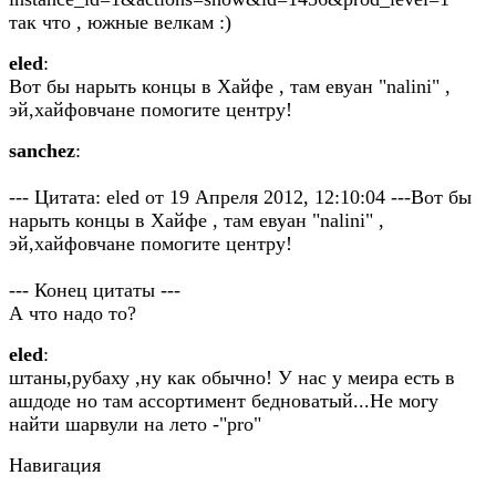
так что , южные велкам :)
eled
:
Вот бы нарыть концы в Хайфе , там евуан "nalini" ,
эй,хайфовчане помогите центру!
sanchez
:
--- Цитата: eled от 19 Апреля 2012, 12:10:04 ---Вот бы
нарыть концы в Хайфе , там евуан "nalini" ,
эй,хайфовчане помогите центру!
--- Конец цитаты ---
А что надо то?
eled
:
штаны,рубаху ,ну как обычно! У нас у меира есть в
ашдоде но там ассортимент бедноватый...Не могу
найти шарвули на лето -"pro"
Навигация