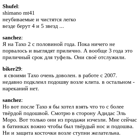
Shufel
:
shimano mt41
неубиваемые и чистятся легко
везде берут 4 и 5 звезд ...
sanchez
:
Я на Тахо 2 с половиной года. Пока ничего не
порвалось и выглядят прилично. А вообще 3 года это
приличный срок для туфель. Они своё отслужили.
biker29
:
я своими Тахо очень доволен. в работе с 2007.
недавно подклеил подошву возле клита. в остальном -
нареканий нет.
sanchez
:
Но вот после Тахо я бы хотел взять что то с более
твёрдой подошвой. Смотрю в сторону Адидас Эль
Моро. Вот только они из продажи изчезли. Мне сейчас
в батинках вожно чтобы был твёрдый нос и подошва.
Ни и защита косточки возле ступни желательна.