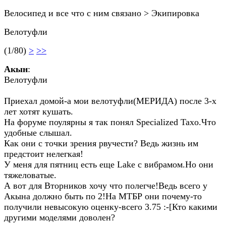
Велосипед и все что с ним связано > Экипировка
Велотуфли
(1/80)
>
>>
Акын
:
Велотуфли
Приехал домой-а мои велотуфли(МЕРИДА) после 3-х
лет хотят кушать.
На форуме поулярны я так понял Specialized Taxo.Что
удобные слышал.
Как они с точки зрения рвучести? Ведь жизнь им
предстоит нелегкая!
У меня для пятниц есть еще Lake с вибрамом.Но они
тяжеловатые.
А вот для Вторников хочу что полегче!Ведь всего у
Акына должно быть по 2!На МТБР они почему-то
получили невысокую оценку-всего 3.75 :-[Кто какими
другими моделями доволен?