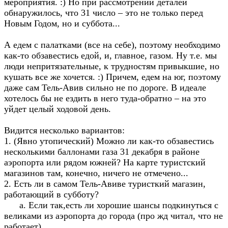
мероприятия. :) Но при рассмотрении деталей
обнаружилось, что 31 число – это не только перед
Новым Годом, но и суббота...
А едем с палатками (все на себе), поэтому необходимо
как-то обзавестись едой, и, главное, газом. Ну т.е. мы
люди непритязательные, к трудностям привыкшие, но
кушать все же хочется. :) Причем, едем на юг, поэтому
даже сам Тель-Авив сильно не по дороге. В идеале
хотелось бы не ездить в него туда-обратно – на это
уйдет целый ходовой день.
Видится несколько вариантов:
1. (Явно утопический) Можно ли как-то обзавестись
несколькими баллонами газа 31 декабря в районе
аэропорта или рядом южней? На карте туристский
магазинов там, конечно, ничего не отмечено...
2. Есть ли в самом Тель-Авиве туристкий магазин,
работающий в субботу?
a. Если так,есть ли хорошие шансы подкинуться с
великами из аэропорта до города (про жд читал, что не
работает)