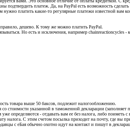
ется вами. Это основное отличие от оплаты кредиткой. С креди
жны подтвердить платеж. Да, на PayPal есть возможность сделат
ам нужно платить какие-то регулярные платежи известной вам кон
к правило, дешево. К тому же можно платить PayPal.
связываться. Но есть и исключения, например chainreactioncycles
мость товара выше 50 баксов, подлежит налогообложению.
 со стоимости указанной в таможенной декларации (заполняет п
же определяются - отдавать вам ее без налога, либо поиметь с 
ту налога. С этим счетом посылка приходит на почту, где вы п
одавцы с еБая обычно охотно идут на контакт и пишут в деклар