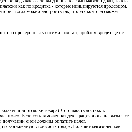
ткой ведь как - если вы данные в левый магазин дали, то кто
ь платежи как по кредитке - которые инициируются продавцом,
торе - тогда можно настроить так, что эта контора сможет
 - контора проверенная многими людьми, проблем вроде еще не
родавец при отсылке товара) + стоимость доставки.
вас что-то. Если есть таможенная декларация и она не вызывает
ри получении оной должны оплатить налог.
ациях заниженную стоимость товара. Большие магазины, как