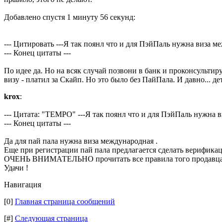
Добавлено спустя 1 минуту 56 секунд:
--- Цитировать ---Я так поянл что и для ПэйПаль нужна виза м
--- Конец цитаты ---
По идее да. Но на всяк случай позвони в банк и проконсультир
визу - платил за Скайп. Но это было без ПайПала. И давно... де
krox
:
--- Цитата: "TEMPO" ---Я так поянл что и для ПэйПаль нужна 
--- Конец цитаты ---
Да для пай пала нужна виза международная .
Еще при регистрации пай пала предлагается сделать верификаци
ОЧЕНЬ ВНИМАТЕЛЬНО прочитать все правила того продавца у
Удачи !
Навигация
[0]
Главная страница сообщений
[#]
Следующая страница