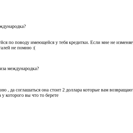
еждународка?
уйся по поводу имеющейся у тебя кредитки. Если мне не изменяет
талей не помню :(
виза международка?
ю , да соглашаться она стоит 2 доллара которые вам возвращают 
 которого вы что то берете