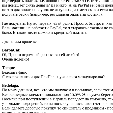
подтвердить платеж. Т.е. любой платеж ОБЯЗАТЕЛЬНО иницииру
им помешает снять деньги? Да никто. А на PayPal вы сами дол
но это для оплаты покупок не актуально, а имеет смысл если в
получать бабки (например, регулярная оплата за хостинг).
Где покупать. Ну, во-первых, еБай рулит. Просто, быстро и, ка
Если магазин не работает с PayPal, то я стараюсь с такими не 
было. В таком месте можно и кредиткой платить.
Для начала вроде все
BarbaCat
:
О!, Просто огромный респект за сей ликбез!
Очень полезно!
Tempo
:
Бедолага фнкс
Я так поянл что и для ПэйПаль нужна виза международка?
Bedolaga
:
По моим данным, все, что мы получаем в посылках, если стои
Велосипедные запчасти попадают под 15.5%. Эта сумма берется
Посылка при поступлении в Израиль попадает на таможню, там у
у таможни подозрений, то на посылку выписывают счет на опла
Если делаете дорогую покупку, то спишитель с продавцом - пр
правило, этого не делают.