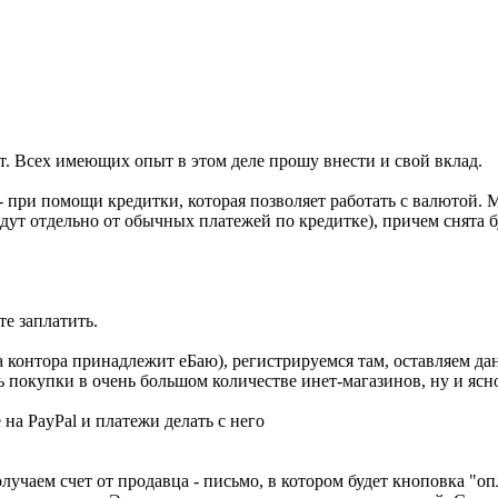
т. Всех имеющих опыт в этом деле прошу внести и свой вклад.
- при помощи кредитки, которая позволяет работать с валютой.
 идут отдельно от обычных платежей по кредитке), причем снята
те заплатить.
а контора принадлежит еБаю), регистрируемся там, оставляем да
покупки в очень большом количестве инет-магазинов, ну и ясно
е на PayPal и платежи делать с него
олучаем счет от продавца - письмо, в котором будет кноповка "оп