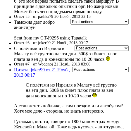
6. это моя первая попытка сделать такой маршрут. В
принципе я довольно опытный орг. Но жанр новый.
Может быть чего придумаем прямо по ходу.
Ответ #5
от pashka79 20 Нояб., 2013 22:15
Таможня дает добро
анонсируй
Sent from my GT-I9295 using Tapatalk
Ответ #6
от joker99 21 Нояб., 2013 00:17
С полётами из Израиля в
Малагу всё грустно на эти дни. 500$ за билет плюс
плата за вел да и конекшионы по 10-20 часов
Ответ #7
от Wodqnoj 21 Нояб., 2013 03:06
Цитата: joker99 от 21 Нояб.,
2013 00:17
С полётами из Израиля в Малагу всё грустно
на эти дни. 500$ за билет плюс плата за вел
да и конекшионы по 10-20 часов
А если лететь поближе, а там поездом или автобусом?
Хотя мое дело - сторона, но знать интересно.
Гугломап, кстати, говорит о 1800 километрах между
Женевой и Малагой. Тоже ведь кусочек - автотуризма,