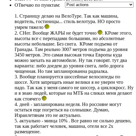
ОТвечаю по пунктам:
1. Страницу делаю на ВелоТуре. Так как машина,
водитель, гостиницы... стиль велотура. НО просто
умрем тяжело
2. СНег. Вообще ЖАРЫ не будет точно
. КРоме этого,
высоты все с перепадами большими, но абсолютные
высоты небольшие. Без снега. КРоме подъема от
Гранады. Там реально 3007 метров подъема до уровня
3450 метров. Это самая высокая точка Европы куда
можно заехать на автомобиле. Ну так говорят. тут два
варианта: либо доедем до уровня снега, либо дорога
чищенная. Но там запланированна радиалка.
3. Вообще планируется шоссейные велосипеды по
шоссе. Хотя запрещать иные велики я не уверен что
надо. Так как у меня самого не шоссер, а циклокросс. Ну
и я знаю людей, которые на МТБ на сликах меня делают
как стоячего
4. дней - запланирована неделя. Но россияне могут
остаться еще погреться на солнышке. Думаю,
Израилетянам это не актуально.
5. актуально - мивца 10% . Все равно не сильно дешево,
так как работает человек, машина, отели все 2х
размещение.