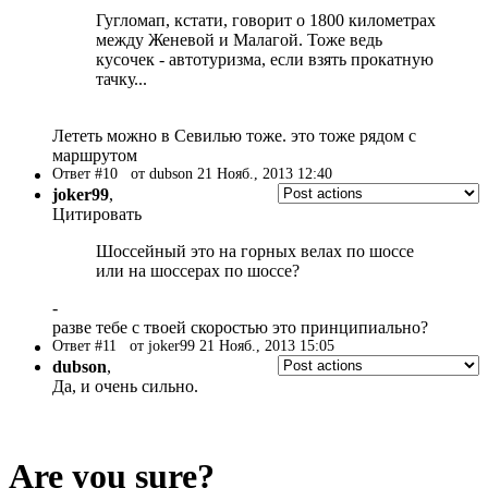
Гугломап, кстати, говорит о 1800 километрах
между Женевой и Малагой. Тоже ведь
кусочек - автотуризма, если взять прокатную
тачку...
Лететь можно в Севилью тоже. это тоже рядом с
маршрутом
Ответ #10
от dubson 21 Нояб., 2013 12:40
joker99
,
Цитировать
Шоссейный это на горных велах по шоссе
или на шоссерах по шоссе?
-
разве тебе с твоей скоростью это принципиально?
Ответ #11
от joker99 21 Нояб., 2013 15:05
dubson
,
Да, и очень сильно.
Are you sure?