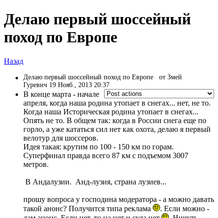
Делаю первый шоссейный
поход по Европе
Назад
Делаю первый шоссейный поход по Европе
от Змей
Гуревич 19 Нояб., 2013 20:37
В конце марта - начале
апреля, когда наша родина утопает в снегах... нет, не то.
Когда наша Историческая родина утопает в снегах...
Опять не то. В общем так: когда в России снега еще по
горло, а уже кататься сил нет как охота, делаю я первый
велотур для шоссеров.
Идея такая: крутим по 100 - 150 км по горам.
Суперфинал правда всего 87 км с подъемом 3007
метров.
В Андалузии. Анд-лузия, страна лузиев...
прошу вопроса у господина модератора - а можно давать
такой анонс? Получится типа реклама
. Если можно -
дам анонс. Если нет, то на нет и суда нет
. Ничуть