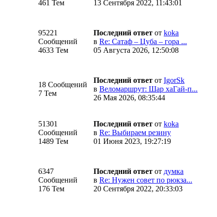
461 Тем
13 Сентября 2022, 11:43:01
95221
Последний ответ
от
koka
Сообщений
в
Re: Сатаф – Цуба – гора ...
4633 Тем
05 Августа 2026, 12:50:08
Последний ответ
от
IgorSk
18 Сообщений
в
Веломаршрут: Шар хаГай-п...
7 Тем
26 Мая 2026, 08:35:44
51301
Последний ответ
от
koka
Сообщений
в
Re: Выбираем резину
1489 Тем
01 Июня 2023, 19:27:19
6347
Последний ответ
от
думка
Сообщений
в
Re: Нужен совет по рюкза...
176 Тем
20 Сентября 2022, 20:33:03