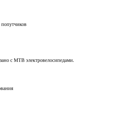
к попутчиков
язано с MTB электровелосипедами.
ования