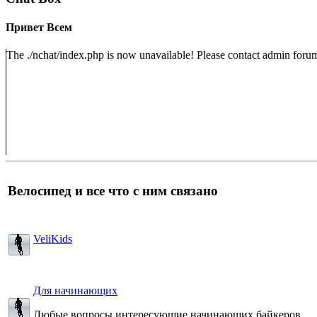
Привет Всем
The ./nchat/index.php is now unavailable! Please contact admin forum
Велосипед и все что с ним связано
VeliKids
Для начинающих
Любые вопросы интересующие начинающих байкеров