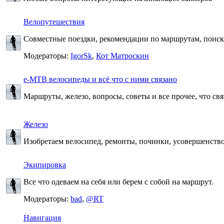
Велопутешествия
Совместные поездки, рекомендации по маршрутам, поис
Модераторы:
IgorSk
,
Кот Матроскин
e-MTB велосипеды и всё что с ними связано
Маршруты, железо, вопросы, советы и все прочее, что св
Железо
Изобретаем велосипед, ремонты, починки, усовершенств
Экипировка
Все что одеваем на себя или берем с собой на маршрут.
Модераторы:
bad
,
@RT
Навигация