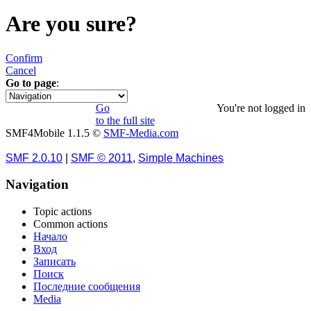
Are you sure?
Confirm
Cancel
Go to page
:
«
1
2
3
4
Go
You're not logged in
to the full site
SMF4Mobile 1.1.5 ©
SMF-Media.com
SMF 2.0.10
|
SMF © 2011
,
Simple Machines
Navigation
Topic actions
Common actions
Начало
Вход
Записать
Поиск
Последние сообщения
Media