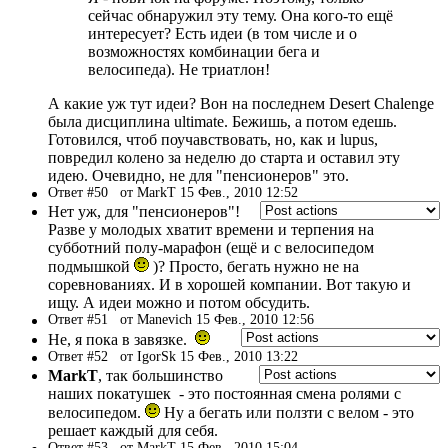
сейчас обнаружил эту тему. Она кого-то ещё
интересует? Есть идеи (в том числе и о
возможностях комбинации бега и
велосипеда). Не триатлон!
А какие уж тут идеи? Вон на последнем Desert Chalenge
была дисциплина ultimate. Бежишь, а потом едешь.
Готовился, чтоб поучавствовать, но, как и lupus,
повредил колено за неделю до старта и оставил эту
идею. Очевидно, не для "пенсионеров" это.
Ответ #50
от MarkT 15 Фев., 2010 12:52
Нет уж, для "пенсионеров"!
Разве у молодых хватит времени и терпения на
субботний полу-марафон (ещё и с велосипедом
подмышкой
)? Просто, бегать нужно не на
соревнованиях. И в хорошей компании. Вот такую и
ищу. А идеи можно и потом обсудить.
Ответ #51
от Manevich 15 Фев., 2010 12:56
Не, я пока в завязке.
Ответ #52
от IgorSk 15 Фев., 2010 13:22
MarkT
, так большинство
наших покатушек - это постоянная смена ролями с
велосипедом.
Ну а бегать или ползти с велом - это
решает каждый для себя.
Ответ #53
от MarkT 15 Фев., 2010 15:04