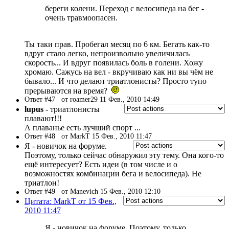
береги колени. Переход с велосипеда на бег -
очень травмоопасен.
Ты таки прав. Пробегал месяц по 6 км. Бегать как-то
вдруг стало легко, непроизвольно увеличилась
скорость... И вдруг появилась боль в голени. Хожу
хромаю. Сажусь на вел - вкручиваю как ни вы чём не
бывало... И что делают триатлонисты? Просто тупо
прерываются на время?
Ответ #47
от roamer29 11 Фев., 2010 14:49
lupus
- триатлонисты
плавают!!!
А плаванье есть лучший спорт ...
Ответ #48
от MarkT 15 Фев., 2010 11:47
Я - новичок на форуме.
Поэтому, только сейчас обнаружил эту тему. Она кого-то
ещё интересует? Есть идеи (в том числе и о
возможностях комбинации бега и велосипеда). Не
триатлон!
Ответ #49
от Manevich 15 Фев., 2010 12:10
Цитата: MarkT от 15 Фев.,
2010 11:47
Я - новичок на форуме. Поэтому, только