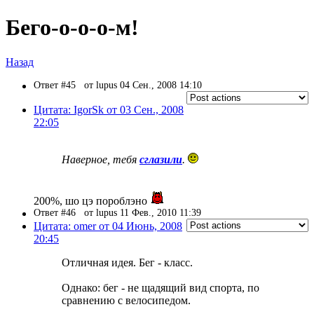
Бего-о-о-о-м!
Назад
Ответ #45
от lupus 04 Сен., 2008 14:10
Цитата: IgorSk от 03 Сен., 2008
22:05
Наверное, тебя
сглазили
.
200%, шо цэ пороблэно
Ответ #46
от lupus 11 Фев., 2010 11:39
Цитата: omer от 04 Июнь, 2008
20:45
Отличная идея. Бег - класс.
Однако: бег - не щадящий вид спорта, по
сравнению с велосипедом.