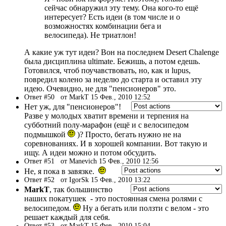
сейчас обнаружил эту тему. Она кого-то ещё
интересует? Есть идеи (в том числе и о
возможностях комбинации бега и
велосипеда). Не триатлон!
А какие уж тут идеи? Вон на последнем Desert Chalenge
была дисциплина ultimate. Бежишь, а потом едешь.
Готовился, чтоб поучавствовать, но, как и lupus,
повредил колено за неделю до старта и оставил эту
идею. Очевидно, не для "пенсионеров" это.
Ответ #50
от MarkT 15 Фев., 2010 12:52
Нет уж, для "пенсионеров"!
Разве у молодых хватит времени и терпения на
субботний полу-марафон (ещё и с велосипедом
подмышкой
)? Просто, бегать нужно не на
соревнованиях. И в хорошей компании. Вот такую и
ищу. А идеи можно и потом обсудить.
Ответ #51
от Manevich 15 Фев., 2010 12:56
Не, я пока в завязке.
Ответ #52
от IgorSk 15 Фев., 2010 13:22
MarkT
, так большинство
наших покатушек - это постоянная смена ролями с
велосипедом.
Ну а бегать или ползти с велом - это
решает каждый для себя.
Ответ #53
от MarkT 15 Фев., 2010 15:04