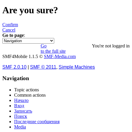
Are you sure?
Confirm
Cancel
Go to page
:
«
1
2
3
4
Go
You're not logged in
to the full site
SMF4Mobile 1.1.5 ©
SMF-Media.com
SMF 2.0.10
|
SMF © 2011
,
Simple Machines
Navigation
Topic actions
Common actions
Начало
Вход
Записать
Поиск
Последние сообщения
Media