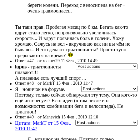
береги колени. Переход с велосипеда на бег -
очень травмоопасен.
Ты таки прав. Пробегал месяц по 6 км. Бегать как-то
вдруг стало легко, непроизвольно увеличилась
скорость... И вдруг появилась боль в голени. Хожу
хромаю. Сажусь на вел - вкручиваю как ни вы чём не
бывало... И что делают триатлонисты? Просто тупо
прерываются на время?
Ответ #47
от roamer29 11 Фев., 2010 14:49
lupus
- триатлонисты
плавают!!!
А плаванье есть лучший спорт ...
Ответ #48
от MarkT 15 Фев., 2010 11:47
Я - новичок на форуме.
Поэтому, только сейчас обнаружил эту тему. Она кого-то
ещё интересует? Есть идеи (в том числе и о
возможностях комбинации бега и велосипеда). Не
триатлон!
Ответ #49
от Manevich 15 Фев., 2010 12:10
Цитата: MarkT от 15 Фев.,
2010 11:47
Я - новичок на форуме. Поэтому, только