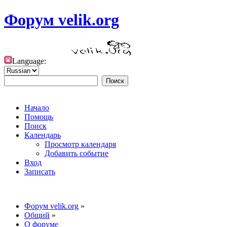
Форум velik.org
Language:
Начало
Помощь
Поиск
Календарь
Просмотр календаря
Добавить событие
Вход
Записать
Форум velik.org
»
Общий
»
О форуме