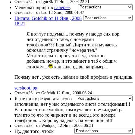
Ответ #24
от IgorSk 11 Янв., 2008 22:31
Мелковат шрифт в
галерее
.
Ответ #25
от bad 12 Янв., 2008 01:47
Цитата: Gofchik от 11 Янв., 2008
18:21
Я вот тут подумал... почему у нас до сих пор
нет отдельного таба, с номерами
телефонов??? Бедный Дирти так и мучается
обновляя страничку "номера тел."
Может сделать прогу что тудф можно
добавить номер, и это зайдёт в таб с общим
списком...
как календарь например...
Почему нет , уже есть , зайди в свой профиль и увидишь
scrshoot.jpg
Ответ #26
от Gofchik 12 Янв., 2008 06:24
Я не вижу результата этого
заполнения, нет у нас отдельного листа с телефонами!!!
В топике что не удобно, там куча листов+каждый раз
там кто то что то чиркнет и не всегда это номера
телефонов.... Короче, надеюсь ты меня понял!!!
Ответ #27
от Wodqnoj 12 Янв., 2008 06:31
Ну, для того, чтобы