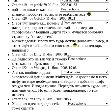
10x
Ответ #19
от pashka79 09 Янв., 2008 01:33
добавил вики искать на
главной пробуйте тестируйте разбирайтесь
Ответ #20
от Gofchik 11 Янв., 2008 18:21
Я вот тут подумал... почему у
нас до сих пор нет отдельного таба, с номерами
телефонов??? Бедный Дирти так и мучается обновляя
страничку "номера тел."
Может сделать прогу что тудф можно добавить номер, и
это зайдёт в таб с общим списком...
как календарь
например...
Ответ #21
от Dirty 11 Янв., 2008 18:23
Да ладно это не так уж и тяжело
хоть какая нибуть помощ от меня
Ответ #22
от Wodqnoj 11 Янв., 2008 19:06
А я так вообще содрал
экселевский файл имени
Mdizelgof
a, и добавляю в него
инфу по мере необходимости. Заодно и добавил графу -
откуда чел. Иногда нужно. Передать что-нить куда-нить,
или еще чего... Но если будет прикреплено, то тож
ничего.
Ответ #23
от Dirty 11 Янв., 2008 20:24
Хорошая идея надо для себя
тоже сделать