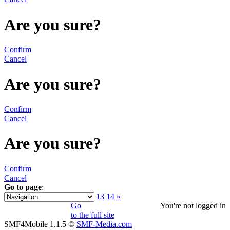
Are you sure?
Confirm
Cancel
Are you sure?
Confirm
Cancel
Are you sure?
Confirm
Cancel
Go to page
:
«
1
2
3
4
5
6
7
8
9
10
11
12
13
14
»
Go
You're not logged in
to the full site
SMF4Mobile 1.1.5 ©
SMF-Media.com