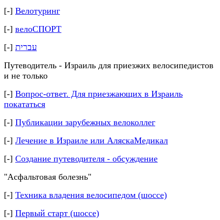
[-]
Велотуринг
[-]
велоСПОРТ
[-]
עברית
Путеводитель - Израиль для приезжих велосипедистов
и не только
[-]
Вопрос-ответ. Для приезжающих в Израиль
покататься
[-]
Публикации зарубежных велоколлег
[-]
Лечение в Израиле или АляскаМедикал
[-]
Создание путеводителя - обсуждение
"Асфальтовая болезнь"
[-]
Техника владения велосипедом (шоссе)
[-]
Первый старт (шоссе)