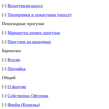
[-]
Велотуризм-шоссе
[-]
Тренировки и покатушки (шоссе)
Пешеходные прогулки
[-]
Маршруты пеших прогулок
[-]
Прогулки на выходных
Барахолка
[-]
Куплю
[-]
Продайка
Общий
[-]
О форуме
[-]
Собственно Офтопик
[-]
Флейм (Курилка)